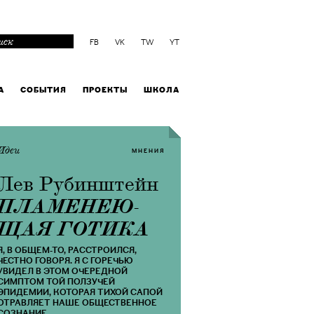
FB
VK
TW
YT
А
СОБЫТИЯ
ПРОЕКТЫ
ШКОЛА
Идеи
МНЕНИЯ
Лев Рубинштейн
​ПЛАМЕНЕЮ­
ЩАЯ ГОТИКА
Я, В ОБЩЕМ-ТО, РАССТРОИЛСЯ,
ЧЕСТНО ГОВОРЯ. Я С ГОРЕЧЬЮ
УВИДЕЛ В ЭТОМ ОЧЕРЕДНОЙ
СИМПТОМ ТОЙ ПОЛЗУЧЕЙ
ЭПИДЕМИИ, КОТОРАЯ ТИХОЙ САПОЙ
ОТРАВЛЯЕТ НАШЕ ОБЩЕСТВЕННОЕ
СОЗНАНИЕ