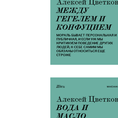
Алексей Цветко
МЕЖДУ
ГЕГЕЛЕМ И
КОНФУЦИЕМ
МОРАЛЬ БЫВАЕТ ПЕРСОНАЛЬНАЯ И
ПУБЛИЧНАЯ, И ЕСЛИ УЖ МЫ
КРИТИКУЕМ ПОВЕДЕНИЕ ДРУГИХ
ЛЮДЕЙ, К СЕБЕ САМИМ МЫ
ОБЯЗАНЫ ОТНОСИТЬСЯ ЕЩЕ
СТРОЖЕ
Идеи
МНЕНИ
Алексей Цветко
ВОДА И
МАСЛО