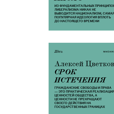
ИЗ ФУНДАМЕНТАЛЬНЫХ ПРИНЦИПО
ЛИБЕРАЛИЗМА НИКАК НЕ
ВЫВОДИТСЯ НАЦИОНАЛИЗМ, САМА
ПОПУЛЯРНАЯ ИДЕОЛОГИЯ ВПЛОТЬ
ДО НАСТОЯЩЕГО ВРЕМЕНИ
Идеи
МНЕНИ
Алексей Цветко
СРОК
ИСТЕЧЕНИЯ
ГРАЖДАНСКИЕ СВОБОДЫ И ПРАВА
— ЭТО ПРАКТИЧЕСКАЯ РЕАЛИЗАЦИ
ЦЕННОСТЕЙ ОБЩЕСТВА, А
ЦЕННОСТИ НЕ ПРЕКРАЩАЮТ
СВОЕГО ДЕЙСТВИЯ НА
ГОСУДАРСТВЕННЫХ ГРАНИЦАХ