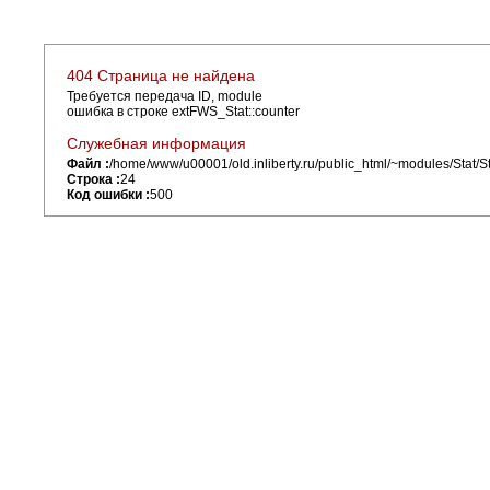
404 Страница не найдена
Требуется передача ID, module
ошибка в строке extFWS_Stat::counter
Служебная информация
Файл :
/home/www/u00001/old.inliberty.ru/public_html/~modules/Stat/St
Строка :
24
Код ошибки :
500