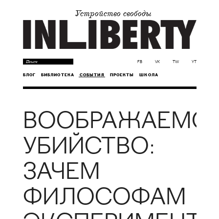
Устройство свободы
FB
VK
TW
YT
БЛОГ
БИБЛИОТЕКА
СОБЫТИЯ
ПРОЕКТЫ
ШКОЛА
ВООБРАЖАЕМО
УБИЙСТВО:
ЗАЧЕМ
ФИЛОСОФАМ