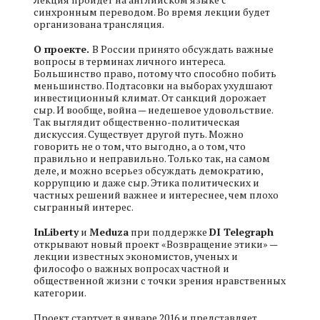
синхронным переводом. Во время лекции будет
организована трансляция.
О проекте.
В России принято обсуждать важные
вопросы в терминах личного интереса.
Большинство право, потому что способно побить
меньшинство. Подтасовки на выборах ухудшают
инвестиционный климат. От санкций дорожает
сыр. И вообще, война — недешевое удовольствие.
Так выглядит общественно-политическая
дискуссия. Существует другой путь. Можно
говорить не о том, что выгодно, а о том, что
правильно и неправильно. Только так, на самом
деле, и можно всерьез обсуждать демократию,
коррупцию и даже сыр. Этика политических и
частных решений важнее и интереснее, чем плохо
сыгранный интерес.
InLiberty
и
Meduza
при поддержке
DI Telegraph
открывают новый проект «Возвращение этики» —
лекции известных экономистов, ученых и
философо о важных вопросах частной и
общественной жизни с точки зрения нравственных
категории.
Проект стартует в январе 2016 и представляет