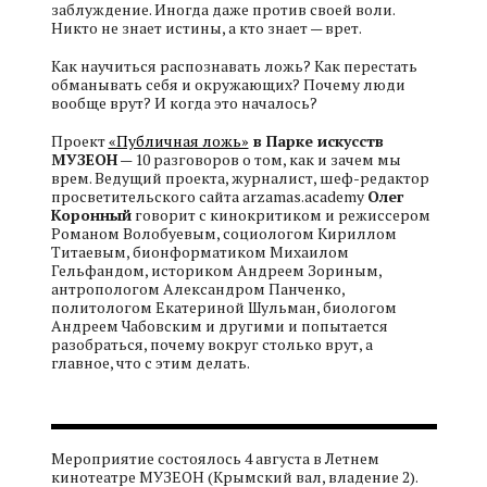
заблуждение. Иногда даже против своей воли.
Никто не знает истины, а кто знает — врет.
Как научиться распознавать ложь? Как перестать
обманывать себя и окружающих? Почему люди
вообще врут? И когда это началось?
Проект
«Публичная ложь»
в Парке искусств
МУЗЕОН
— 10 разговоров о том, как и зачем мы
врем. Ведущий проекта, журналист, шеф-редактор
просветительского сайта arzamas.academy
Олег
Коронный
говорит с кинокритиком и режиссером
Романом Волобуевым, социологом Кириллом
Титаевым, бионформатиком Михаилом
Гельфандом, историком Андреем Зориным,
антропологом Александром Панченко,
политологом Екатериной Шульман, биологом
Андреем Чабовским и другими и попытается
разобраться, почему вокруг столько врут, а
главное, что с этим делать.
Мероприятие состоялось 4 августа в Летнем
кинотеатре МУЗЕОН (Крымский вал, владение 2).