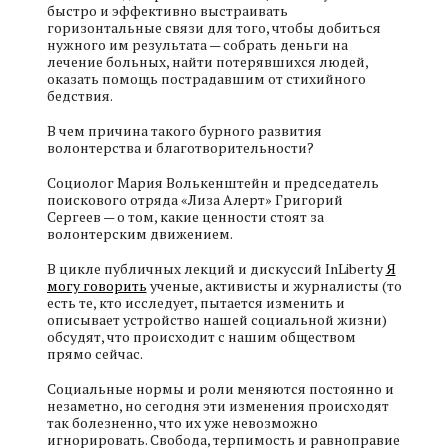
быстро и эффективно выстраивать
горизонтальные связи для того, чтобы добиться
нужного им результата — собрать деньги на
лечение больных, найти потерявшихся людей,
оказать помощь пострадавшим от стихийного
бедствия.
В чем причина такого бурного развития
волонтерства и благотворительности?
Социолог Мария Волькенштейн и председатель
поискового отряда «Лиза Алерт» Григорий
Сергеев — о том, какие ценности стоят за
волонтерским движением.
В цикле публичных лекций и дискуссий InLiberty
Я
могу говорить
ученые, активисты и журналисты (то
есть те, кто исследует, пытается изменить и
описывает устройство нашей социальной жизни)
обсудят, что происходит с нашим обществом
прямо сейчас.
Социальные нормы и роли меняются постоянно и
незаметно, но сегодня эти изменения происходят
так болезненно, что их уже невозможно
игнорировать. Свобода, терпимость и равноправие