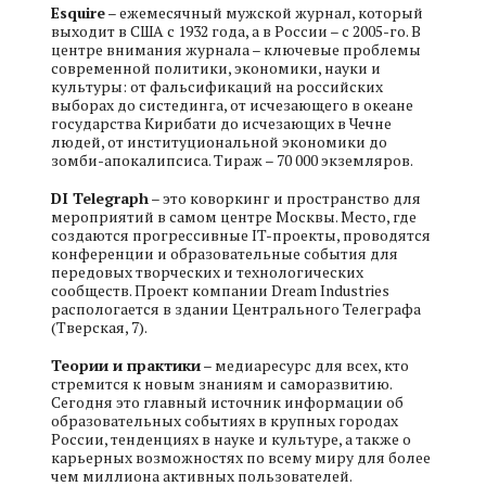
Esquire
– ежемесячный мужской журнал, который
выходит в США с 1932 года, а в России – с 2005-го. В
центре внимания журнала – ключевые проблемы
современной политики, экономики, науки и
культуры: от фальсификаций на российских
выборах до систединга, от исчезающего в океане
государства Кирибати до исчезающих в Чечне
людей, от институциональной экономики до
зомби-апокалипсиса. Тираж – 70 000 экземляров.
DI Telegraph
– это коворкинг и пространство для
мероприятий в самом центре Москвы. Место, где
создаются прогрессивные IT-проекты, проводятся
конференции и образовательные события для
передовых творческих и технологических
сообществ. Проект компании Dream Industries
распологается в здании Центрального Телеграфа
(Тверская, 7).
Теории и практики
– медиаресурс для всех, кто
стремится к новым знаниям и саморазвитию.
Сегодня это главный источник информации об
образовательных событиях в крупных городах
России, тенденциях в науке и культуре, а также о
карьерных возможностях по всему миру для более
чем миллиона активных пользователей.