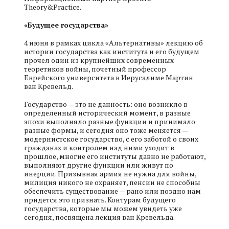
Theory&Practice.
«Будущее государства»
4 июня в рамках цикла «Альтернативы» лекцию об
истории государства как института и его будущем
прочел один из крупнейших современных
теоретиков войны, почетный профессор
Еврейского университета в Иерусалиме Мартин
ван Кревельд.
Государство — это не данность: оно возникло в
определенный исторический момент, в разные
эпохи выполняло разные функции и принимало
разные формы, и сегодня оно тоже меняется —
модернистское государство, с его заботой о своих
гражданах и контролем над ними уходит в
прошлое, многие его институты давно не работают,
выполняют другие функции или живут по
инерции. Призывная армия не нужна для войны,
милиция никого не охраняет, пенсии не способны
обеспечить существование — рано или поздно нам
придется это признать. Контурам будущего
государства, которые мы можем увидеть уже
сегодня, посвящена лекция ван Кревельда.