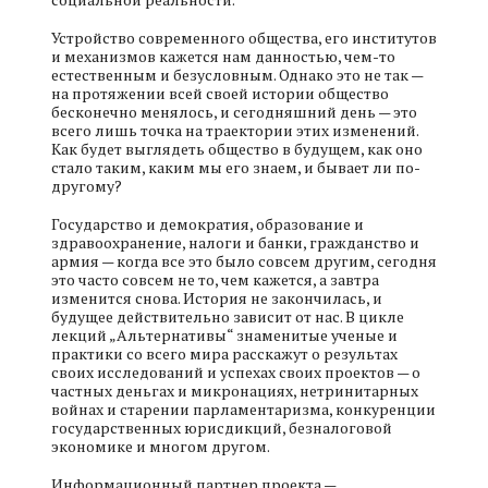
Устройство современного общества, его институтов
и механизмов кажется нам данностью, чем-то
естественным и безусловным. Однако это не так —
на протяжении всей своей истории общество
бесконечно менялось, и сегодняшний день — это
всего лишь точка на траектории этих изменений.
Как будет выглядеть общество в будущем, как оно
стало таким, каким мы его знаем, и бывает ли по-
другому?
Государство и демократия, образование и
здравоохранение, налоги и банки, гражданство и
армия — когда все это было совсем другим, сегодня
это часто совсем не то, чем кажется, а завтра
изменится снова. История не закончилась, и
будущее действительно зависит от нас. В цикле
лекций „Альтернативы“ знаменитые ученые и
практики со всего мира расскажут о результах
своих исследований и успехах своих проектов — о
частных деньгах и микронациях, нетринитарных
войнах и старении парламентаризма, конкуренции
государственных юрисдикций, безналоговой
экономике и многом другом.
Информационный партнер проекта —