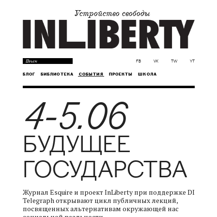
Устройство свободы
FB
VK
TW
YT
БЛОГ
БИБЛИОТЕКА
СОБЫТИЯ
ПРОЕКТЫ
ШКОЛА
4-5.06
БУДУЩЕЕ
ГОСУДАРСТВА
Журнал Esquire и проект InLiberty при поддержке DI
Telegraph открывают цикл публичных лекций,
посвященных альтернативам окружающей нас
социальной реальности.