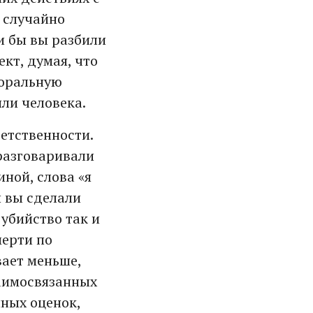
 случайно
ли бы вы разбили
кт, думая, что
моральную
или человека.
ветственности.
 разговаривали
иной, слова «я
и вы сделали
 убийство так и
мерти по
вает меньше,
заимосвязанных
ных оценок,