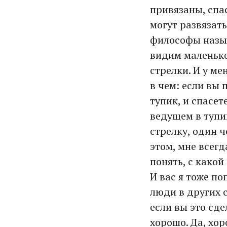
привязаны, спас
могут развязать
философы назы
видим маленько
стрелки. И у ме
в чем: если вы 
тупик, и спасете
ведущем в тупик
стрелку, один ч
этом, мне всег
понять, с како
И вас я тоже по
люди в других с
если вы это сде
хорошо. Да, хор