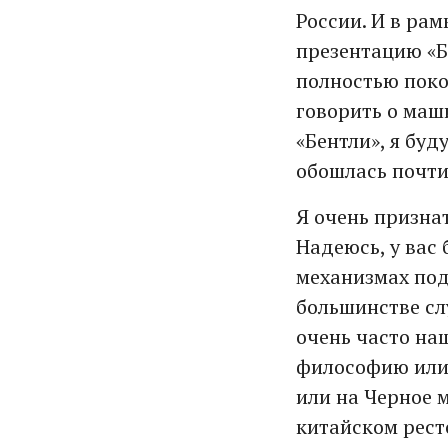
России. И в ра
презентацию «Бе
полностью покон
говорить о маш
«Бентли», я буд
обошлась почти
Я очень призна
Надеюсь, у вас
механизмах под 
большинстве сл
очень часто на
философию или 
или на Черное 
китайском рест