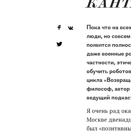
КАНТ
Пока что на все
люди, но совсем
появятся полнос
даже военные р
частности, эти
обучить роботов
цикла «Возвращ
философ, автор 
ведущий подкаст
Я очень рад ока
Москве двенадца
был «позитивны