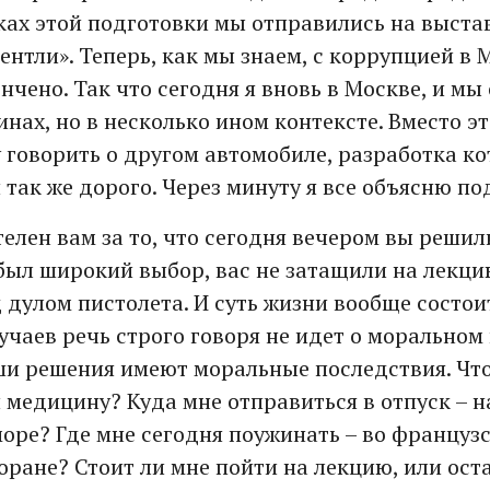
мках этой подготовки мы отправились на выста
нтли». Теперь, как мы знаем, с коррупцией в 
чено. Так что сегодня я вновь в Москве, и мы
инах, но в несколько ином контексте. Вместо 
у говорить о другом автомобиле, разработка к
 так же дорого. Через минуту я все объясню по
телен вам за то, что сегодня вечером вы решил
 был широкий выбор, вас не затащили на лекци
дулом пистолета. И суть жизни вообще состоит
учаев речь строго говоря не идет о моральном 
ши решения имеют моральные последствия. Что
медицину? Куда мне отправиться в отпуск – 
море? Где мне сегодня поужинать – во француз
оране? Стоит ли мне пойти на лекцию, или ост