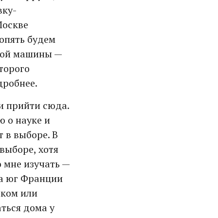
вку-
Москве
 опять будем
этой машины —
оторого
дробнее.
и прийти сюда.
ю о науке и
 в выборе. В
выборе, хотя
 мне изучать —
на юг Франции
ском или
аться дома у