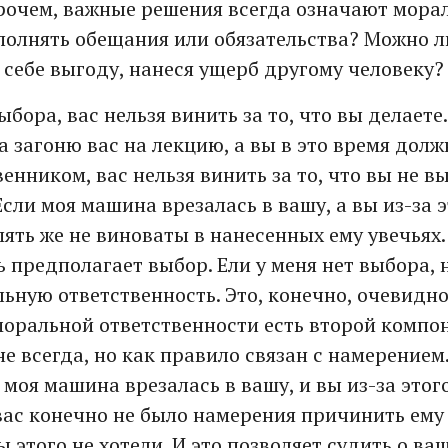
рочем, важные решения всегда означают мора
полнять обещания или обязательства? Можно л
 себе выгоду, нанеся ущерб другому человеку?
выбора, вас нельзя винить за то, что вы делаете.
а загоню вас на лекцию, а вы в это время долж
нником, вас нельзя винить за то, что вы не в
Если моя машина врезалась в вашу, а вы из-за 
пять же не виноваты в нанесенных ему увечьях
 предполагает выбор. Ели у меня нет выбора, 
льную ответственность. Это, конечно, очевидн
 моральной ответственности есть второй компо
е всегда, но как правило связан с намерением
 моя машина врезалась в вашу, и вы из-за этог
 вас конечно не было намерения причинить ему 
ы этого не хотели. И это позволяет судить о ва