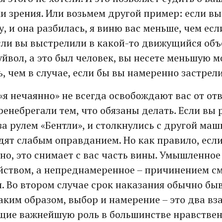
и зрения. Или возьмем другой пример: если вы
, и она разбилась, я виню вас меньше, чем ес
если вы выстрелили в какой-то движущийся объе
уйвол, а это был человек, вы несете меньшую 
, чем в случае, если бы вы намеренно застрел
«я нечаянно» не всегда освобождают вас от от
ренебрегали тем, что обязаны делать. Если вы
а рулем «Бентли», и столкнулись с другой маш
ядят слабым оправданием. Но как правило, есл
но, это снимает с вас часть вины. Умышленное
йством, а непреднамеренное – причинением с
. Во втором случае срок наказания обычно бы
Таким образом, выбор и намерение – это два в
щие важнейшую роль в большинстве нравствен