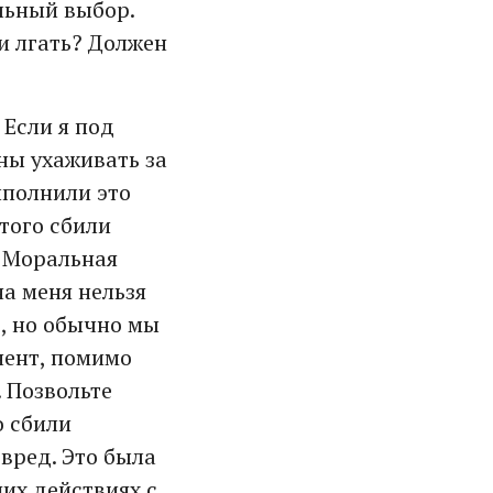
льный выбор.
и лгать? Должен
 Если я под
ны ухаживать за
ыполнили это
этого сбили
. Моральная
на меня нельзя
о, но обычно мы
нент, помимо
. Позвольте
о сбили
вред. Это была
ших действиях с