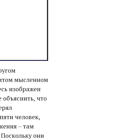
ругом
нитом мысленном
десь изображен
 объяснить, что
ерял
 пяти человек,
жения – там
. Поскольку они