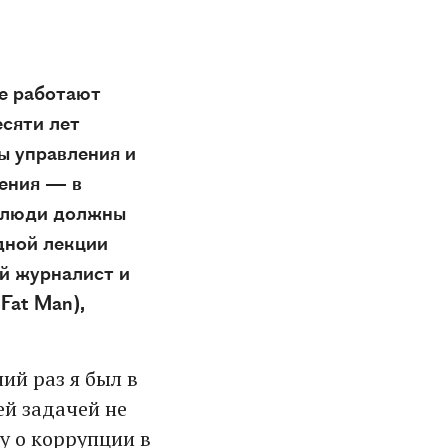
ре работают
есяти лет
ы управления и
ения — в
и люди должны
дной лекции
й журналист и
Fat Man),
ий раз я был в
ей задачей не
у о коррупции в