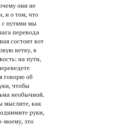
почему они не
, и о том, что
 с путями мы
чага перевода
шая состоит вот
овую ветку, в
вость: на пути,
переведете
 я говорю об
уки, чтобы
сьма необычной.
вы мыслите, как
Поднимите руки,
о-моему, это