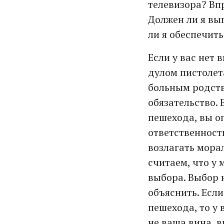
телевизора? Вп
Должен ли я вы
ли я обеспечить
Если у вас нет 
дулом пистолет
больным родстве
обязательство. 
пешехода, вы о
ответственность
возлагать мора
считаем, что у
выбора. Выбор н
объяснить. Если
пешехода, то у
не ваша вина, в