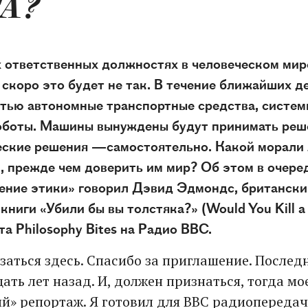
А?
х ответственных должностях в человеческом ми
 скоро это будет не так. В течение ближайших д
тью автономные транспортные средства, систем
оботы. Машины вынуждены будут принимать реш
ческие решения —самостоятельно. Какой морал
, прежде чем доверить им мир? Об этом в очере
ение этики» говорил Дэвид Эдмондс, британски
книги «Убили бы вы толстяка?» (Would You Kill a 
а Philosophy Bites на Радио BBC.
заться здесь. Спасибо за приглашение. Последн
ть лет назад. И, должен признаться, тогда мо
й» репортаж. Я готовил для BBC радиопередач