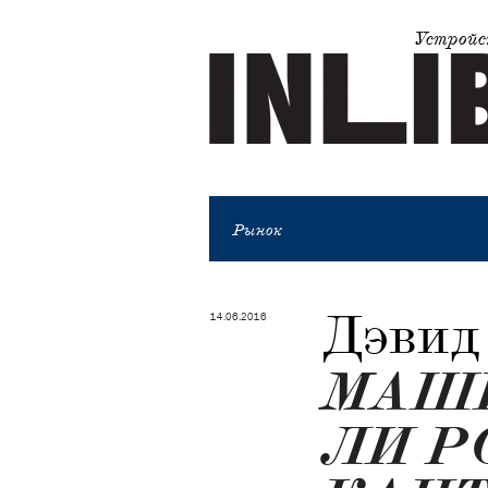
Устройс
Рынок
Дэвид
14.06.2016
​МАШ
ЛИ Р