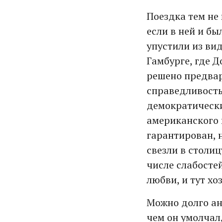
Поездка тем не
если в ней и бы
упустили из вид
Гамбурге, где 
решено предвар
справедливост
демократически
американского п
гарантирован, 
свезли в столиц
числе слабосте
любви, и тут хо
Можно долго ан
чем он умолчал,