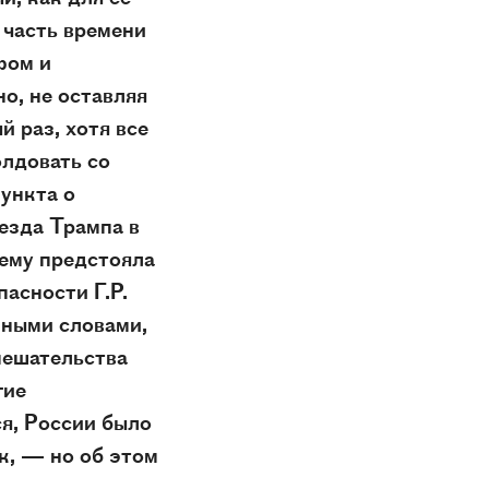
 часть времени
фом и
о, не оставляя
 раз, хотя все
олдовать со
ункта о
ъезда Трампа в
 ему предстояла
асности Г.Р.
иными словами,
мешательства
гие
ся, России было
к, — но об этом