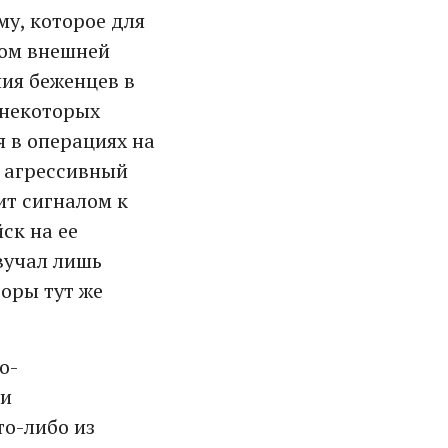
у, которое для
том внешней
ия беженцев в
 некоторых
 в операциях на
— агрессивный
ит сигналом к
ск на ее
звучал лишь
оры тут же
о-
 и
то-либо из