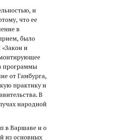
ельностью, и
тому, что ее
ление в
прием, было
 «Закон и
емонтирующее
ов программы
ие от Гамбурга,
скую практику и
авительства. В
 лучах народной
п в Варшаве и о
ой из основных