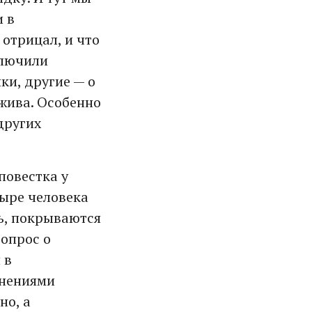
и в
отрицал, и что
ключили
ки, другие — о
жива. Особенно
других
повестка у
тыре человека
ть, покрываются
опрос о
 в
мнениями
но, а