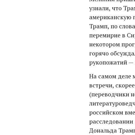
узнали, что Тр
американскую п
Трамп, по слова
перемирие в Си
некотором прог
горячо обсужда
рукопожатий — 
На самом деле м
встречи, скорее
(переводчики не
литературоведч
российском вме
расследовании 
Дональда Трамп