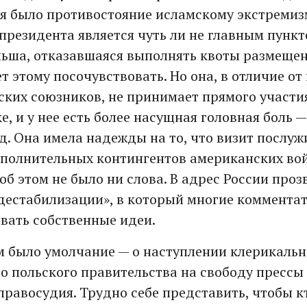
я было противостояние исламскому экстремизм
президента является чуть ли не главным пунк
льша, отказавшаяся выполнять квоты размещен
т этому посочувствовать. Но она, в отличие от
ских союзников, не принимает прямого участия
, и у нее есть более насущная головная боль 
д. Она имела надежды на то, что визит послуж
олнительных контингентов американских вой
об этом не было ни слова. В адрес России про
«дестабилизации», в который многие комментат
вать собственные идеи.
 было умолчание — о наступлении клерикальн
о польского правительства на свободу прессы
правосудия. Трудно себе представить, чтобы к