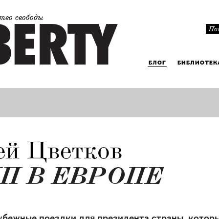
тво свободы
БЛОГ
БИБЛИОТЕК
ей Цветков
П В ЕВРОПЕ
бежные поездки для президента страны, который