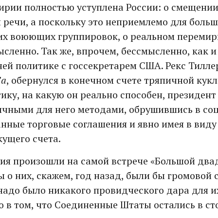
ирии полностью уступлена России: о смещени
и речи, а поскольку это неприемлемо для боль
х воюющих группировок, о реальном перемир
сленно. Так же, впрочем, бессмысленно, как и
ней политике с госсекретарем США. Рекс Тилле
’а
, обернулся в конечном счете тряпичной кукл
ку, на какую он реально способен, президен
чными для него методами, обрушившись в соц
нные торговые соглашения и явно имея в виду
ущего счета.
ия произошли на самой встрече «Большой двад
ы о них, скажем, год назад, были бы громовой 
 надо было никакого провидческого дара для и
о в том, что Соединенные Штаты остались в ст