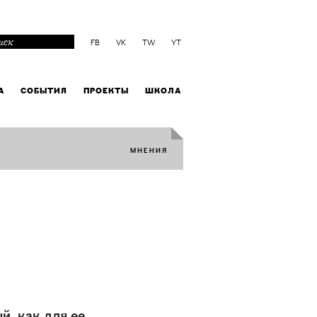
FB
VK
TW
YT
А
СОБЫТИЯ
ПРОЕКТЫ
ШКОЛА
МНЕНИЯ
, как для ее