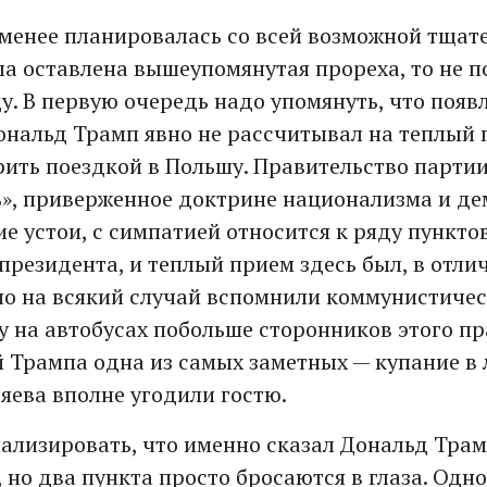
 менее планировалась со всей возможной тщат
ла оставлена вышеупомянутая прореха, то не по
у. В первую очередь надо упомянуть, что появ
Дональд Трамп явно не рассчитывал на теплый 
ить поездкой в Польшу. Правительство партии
ь», приверженное доктрине национализма и д
е устои, с симпатией относится к ряду пункт
резидента, и теплый прием здесь был, в отлич
но на всякий случай вспомнили коммунистиче
у на автобусах побольше сторонников этого пр
й Трампа одна из самых заметных — купание в
зяева вполне угодили гостю.
ализировать, что именно сказал Дональд Трам
 но два пункта просто бросаются в глаза. Одн