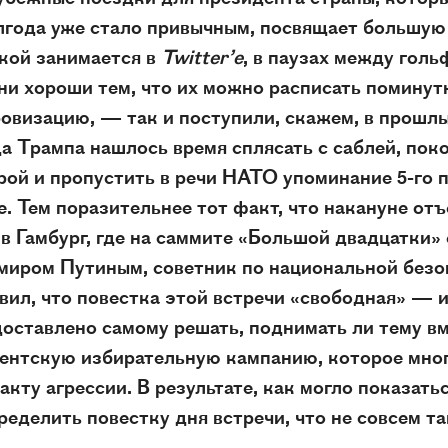
лгода уже стало привычным, посвящает большую
икой занимается в
Twitter’е
, в паузах между голь
и хороши тем, что их можно расписать поминутн
овизацию, — так и поступили, скажем, в прошлый
а Трампа нашлось время сплясать с саблей, пок
ой и пропустить в речи НАТО упоминание 5-го п
. Тем поразительнее тот факт, что накануне от
 в Гамбург, где на саммите «Большой двадцатки»
миром Путиным, советник по национальной безоп
ил, что повестка этой встречи «свободная» — 
оставлено самому решать, поднимать ли тему в
дентскую избирательную кампанию, которое мно
акту агрессии. В результате, как могло показать
ределить повестку дня встречи, что не совсем та