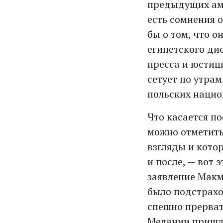
предыдущих аме
есть сомнения 
бы о том, что о
египетского ди
пресса и юстици
сетует по утрам
польских нацио
Что касается п
можно отметить
взгляды и кото
и после, — вот 
заявление Макм
было подстрахо
спешно прерват
Мелании пришло