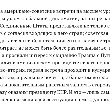
а американо-советские встречи на высшем ур
м узлом глобальной дипломатии, на них реша
 Соединенные Штаты представляли не только се
 с согласия входящих в него стран; советская 
дставляла свой, но там ничьего согласия не тр
нтраст не может быть более разительным: во-
 и проявили интерес к свиданию Трампа с Пут
 видят в американском президенте своего пол
 во-вторых, первая встреча проходит в кулуар
атки», а реальные почести, с банкетом во фл
а и показательным ракетным залпом в сторон
азу оказаны президенту КНР. И это — лишь сам
 оценка изменившейся ситуации на междунаро