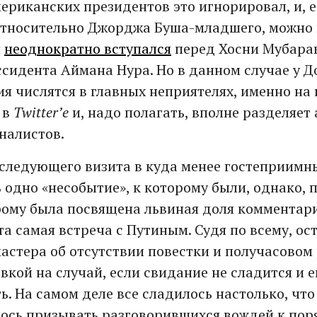
риканских президентов это игнорировал, и, ес
относительно Джорджа Буша-младшего, можно 
н
неоднократно вступался
перед Хосни Мубара
ссидента Аймана Нура. Но в данном случае у 
я числятся в главных неприятелях, именно на 
 в
Twitter’е
и, надо полагать, вполне разделяет
налистов.
оследующего визита в куда менее гостеприимн
 одно «несобытие», к которому были, однако, 
рому была посвящена львиная доля комментарие
эта самая встреча с Путиным. Судя по всему, о
астера об отсутствии повестки и получасовом
вкой на случай, если свидание не сладится и е
ь. На самом деле все сладилось настолько, что
сь призывать разговорившихся вождей к поря