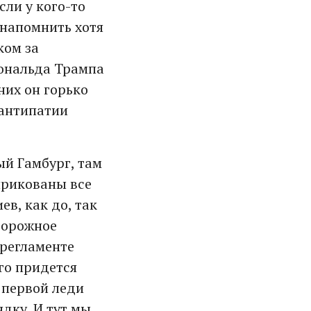
ли у кого-то
напомнить хотя
ком за
Дональда Трампа
них он горько
 антипатии
ый Гамбург, там
прикованы все
в, как до, так
сторожное
 регламенте
го придется
 первой леди
дку. И тут мы