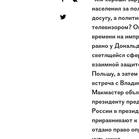
населения за по
досугу, а полит
телевизором? Он
времени на импр
равно у Дональд
светящейся сфер
взаимной защите
Польшу, а затем
встреча с Влади
Макмастер объяв
президенту пред
России в прези
приравнивают к 
отдано право оп
чуть ниже.