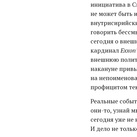
инициатива в С
не может быть 
внутрисирийски
говорить бессмы
сегодня о внеш
кардинал
Exxon
внешнюю полити
накануне привы
на непоименова
профицитом тек
Реальные событ
они-то, узнай м
сегодня уже не
И дело не тольк