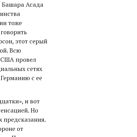
и Башара Асада
шинства
ии тоже
 говорить
рсон, этот серый
ой. Всю
т США провел
иальных сетях
 Германию с ее
цатки», и вот
сенсацией. Но
х предсказания.
ороне от