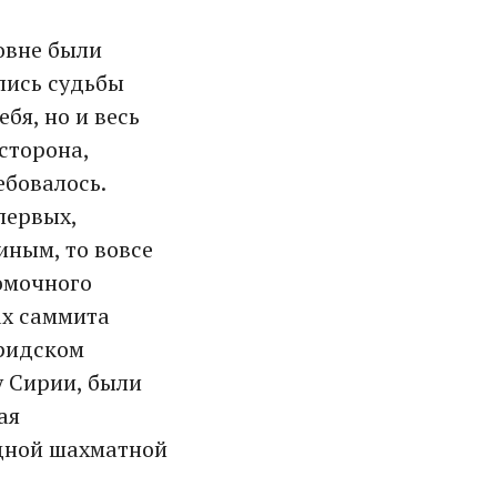
овне были
лись судьбы
бя, но и весь
сторона,
ебовалось.
первых,
иным, то вовсе
номочного
ах саммита
оридском
у Сирии, были
ая
дной шахматной