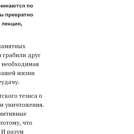
ачинаются по
ды превратно
 лекция,
апамятных
и грабили друг
– необходимая
нашей жизни
еудачу.
ского тезиса о
 и уничтожения.
имитивные
потому, что
 И разум