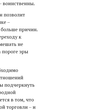
– воинственны.
н позволит
ике –
т больше причин.
ереходу к
мешать не
а пороге эры
обходимо
отношений
бы подчеркнуть
ародной
тся в том, что
ой торговли – и