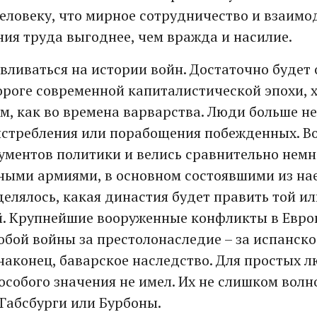
еловеку, что мирное сотрудничество и взаимо
ния труда выгоднее, чем вражда и насилие.
вливаться на истории войн. Достаточно будет 
 пороге современной капиталистической эпохи,
им, как во времена варварства. Люди больше н
истребления или порабощения побежденных. В
ументов политики и велись сравнительно нем
ыми армиями, в основном состоявшими из нае
делялось, какая династия будет править той и
. Крупнейшие вооруженные конфликты в Европ
обой войны за престолонаследие – за испанское
 наконец, баварское наследство. Для простых л
особого значения не имел. Их не слишком волно
 Габсбурги или Бурбоны.