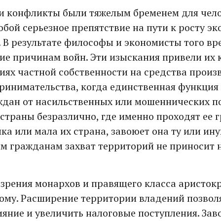
ти конфликты были тяжелым бременем для чело
обой серьезное препятствие на пути к росту э
. В результате философы и экономисты того в
ие причинам войн. Эти изыскания привели их
виях частной собственности на средства произ
ринимательства, когда единственная функция 
ждан от насильственных или мошеннических по
страны безразлично, где именно проходят ее 
ика или мала их страна, завоюет она ту или и
ым гражданам захват территорий не приносит 
 зрения монархов и правящего класса аристокр
ому. Расширение территории владений позвол
ияние и увеличить налоговые поступления. Зав