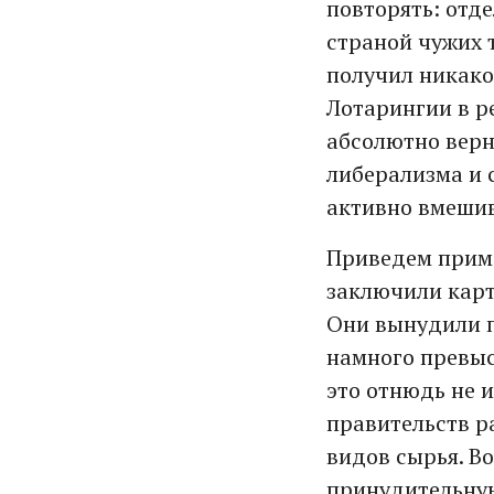
повторять: отд
страной чужих 
получил никако
Лотарингии в р
абсолютно верн
либерализма и 
активно вмешив
Приведем приме
заключили карт
Они вынудили п
намного превыс
это отнюдь не 
правительств р
видов сырья. В
принудительную