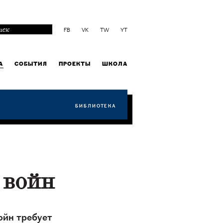
FB
VK
TW
YT
А
СОБЫТИЯ
ПРОЕКТЫ
ШКОЛА
БИБЛИОТЕКА
 войн
ойн требует