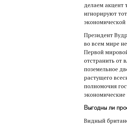
делаем акцент 
игнорируют тот
экономической 
Президент Вудр
во всем мире н
Первой мировой
отстранить от 
поземельное дв
растущего всеси
полномочия гос
экономические
Выгодны ли про
Видный британс