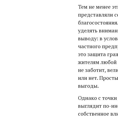
Тем не менее э
представляли с
благосостояния
уделять вниман
выводу: в усло
частного предп
это защита гра
жителям любой 
не заботит, вел
или нет. Прост
выгоды.
Однако с точки
выглядит по-ин
собственное вл