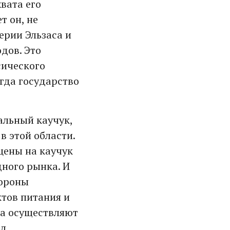
вата его
т он, не
ерии Эльзаса и
дов. Это
сического
гда государство
альный каучук,
в этой области.
цены на каучук
ного рынка. И
тороны
тов питания и
ва осуществляют
ад