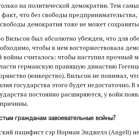
только на политической демократии. Тем сам
 факт, что без свободы предпринимательства, 
свободы демократия тоже не может сохранятьс
о Вильсон был абсолютно убежден, что для об
еобходимо, чтобы в нем восторжествовала демо
 войны считалось: чтобы наступил прочный м
власти германскую правящую династию Гогенц
орянство (юнкерство). Вильсон не понимал, чт
лия государства этого будет недостаточно. В 
ударства постоянно расширяются, у войн поя
 причины.
стым гражданам завоевательные войны?
кий пацифист сэр Норман Энджелл (Angell) не