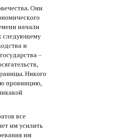
вечества. Они
кономического
ремени начали
 к следующему
водства и
государства –
сягательств,
границы. Никого
ную провинцию,
никакой
атов все
яет им усилить
оевания им