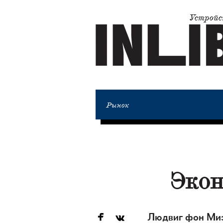
Устройс
Рынок
Экон
Людвиг фон Мизе