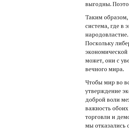
выгодны. Поэто
Таким образом,
система, где в
народовластие.
Поскольку либе
экономической 
может, они с у
вечного мира.
Чтобы мир во в
утверждение эк
доброй воли ме
важность обоих
торговли и дем
мы отказались о