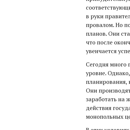
соответствующ
в руки правите
провалом. Но п
планов. Они ст
что после окон
увенчается усп
Сегодня много 
уровне. Однако
планирования, 
Они производят
заработать на 
действия госуд
монопольных це
В этих условиях