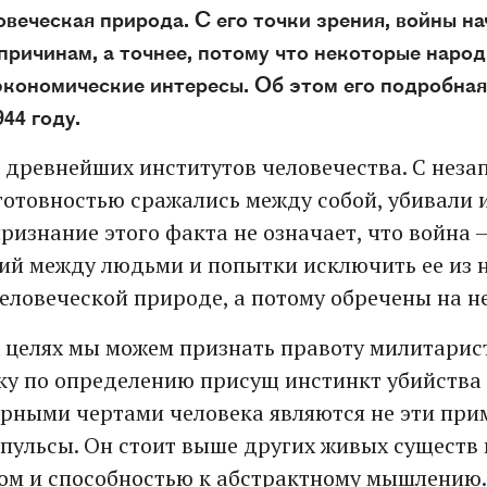
овеческая природа. С его точки зрения, войны н
ричинам, а точнее, потому что некоторые наро
кономические интересы. Об этом его подробная
44 году.
з древнейших институтов человечества. С нез
готовностью сражались между собой, убивали 
признание этого факта не означает, что война 
й между людьми и попытки исключить ее из 
еловеческой природе, а потому обречены на н
 целях мы можем признать правоту милитарист
еку по определению присущ инстинкт убийства
рными чертами человека являются не эти пр
пульсы. Он стоит выше других живых существ 
ом и способностью к абстрактному мышлению.