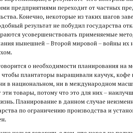
ими предприятиями переходит от частных пр
льства. Конечно, некоторые из таких шагов за
одобный результат не побудил государства отк
араются усовершенствовать применяемые мето
чания нынешней – Второй мировой – войны их 
ехом.
говорится о необходимости планирования на
, чтобы плантаторы выращивали каучук, кофе 
ни в национальном, ни в международном масшт
 эти товары, потому что это для них – наилуч
жизнь. Планирование в данном случае неизмен
арства по ограничению производства и устан
н.
 уже нельзя говорить о том, что народ не полу