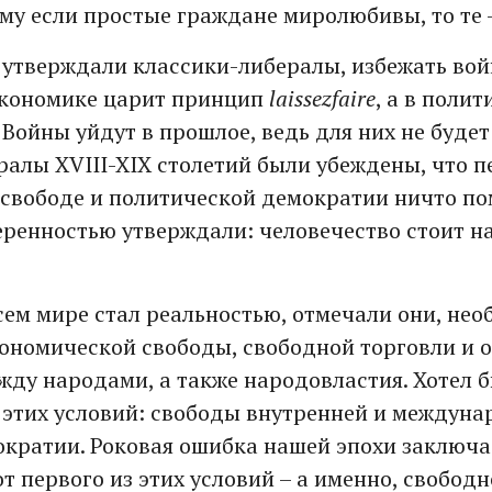
му если простые граждане миролюбивы, то те 
 утверждали классики-либералы, избежать вой
 экономике царит принцип
laissez
faire
, а в полит
 Войны уйдут в прошлое, ведь для них не буде
ралы XVIII-XIX столетий были убеждены, что п
свободе и политической демократии ничто по
веренностью утверждали: человечество стоит н
сем мире стал реальностью, отмечали они, не
ономической свободы, свободной торговли и 
жду народами, а также народовластия. Хотел 
 этих условий: свободы внутренней и междун
ократии. Роковая ошибка нашей эпохи заключае
т первого из этих условий – а именно, свободн