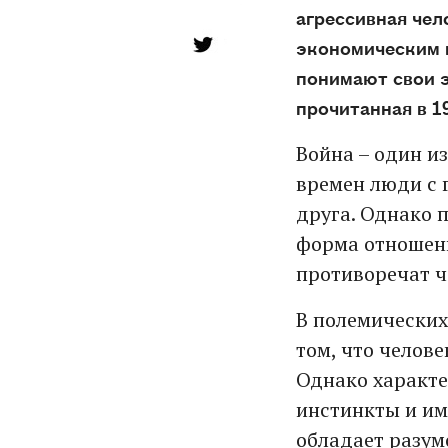
агрессивная чел
экономическим п
понимают свои э
прочитанная в 19
Война – один и
времен люди с 
друга. Однако 
форма отношени
противоречат ч
В полемических
том, что челов
Однако характе
инстинкты и им
обладает разум