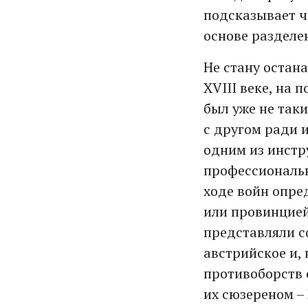
подсказывает ч
основе разделе
Не стану остана
XVIII веке, на
был уже не так
с другом ради 
одним из инстр
профессиональн
ходе войн опре
или провинцией
представляли с
австрийское и,
противоборств 
их сюзереном –