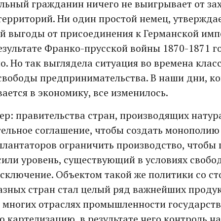
ельный гражданин ничего не выигрывает от зах
территорий. Ни один простой немец, утверждае
й выгоды от присоединения к Германской имп
езультате Франко-прусской войны 1870-1871 го
о. Но так выглядела ситуация во времена клас
свободы предпринимательства. В наши дни, ко
ается в экономику, все изменилось.
р: правительства стран, производящих натур
ельное соглашение, чтобы создать монополию 
лантаторов ограничить производство, чтобы 
или уровень, существующий в условиях свобод
исключение. Объектом такой же политики со с
азных стран стал целый ряд важнейших продук
о многих отраслях промышленности государст
 картелизацию, в результате чего контроль н