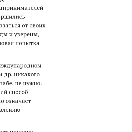
едпринимателей
вершились
азаться от своих
ды и уверены,
новая попытка
 международном
и др. никакого
абе, не нужно.
ший способ
но означает
овлению
чает никаких