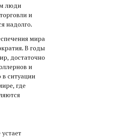
ым люди
торговли и
я надолго.
еспечения мира
кратия. В годы
ир, достаточно
оллернов и
о в ситуации
мире, где
вляются
 устает